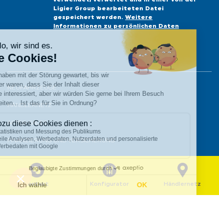
Ligier Group bearbeiteten Datei
gespeichert werden.
Weitere
Informationen zu persönlichen Daten
NEUFAHRZEUGE
HÄNDLERNETZ
AFTER-SALES
FINANZIERUNG UND VERSICHERUNG
KONTAKT
NEUIGKEITEN
Kontakt
Konfigurator
Händlernetz
AKTUELLES
LIGIER GROUP