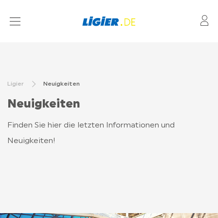
Me
NEUFAHRZEUGE
MOTORISIERUNGEN
Ligier
Neuigkeiten
HÄNDLERNETZ
Neuigkeiten
AFTER-SALES
Finden Sie hier die letzten Informationen und
FINANZIERUNG UND VERSICHERUNG
Neuigkeiten!
KONTAKT
HÄUFIG GESTELLTE FRAGEN
NEUIGKEITEN