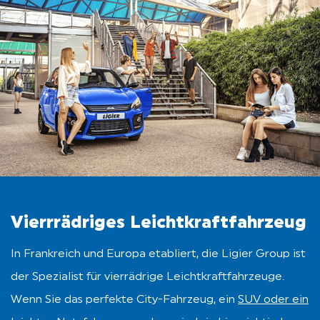
LIGIER GROUP
Vierrrädriges Leichtkraftfahrzeug
In Frankreich und Europa etabliert, die Ligier Group ist
der Spezialist für vierrädrige Leichtkraftfahrzeuge.
Wenn Sie das perfekte City-Fahrzeug, ein
SUV oder ein