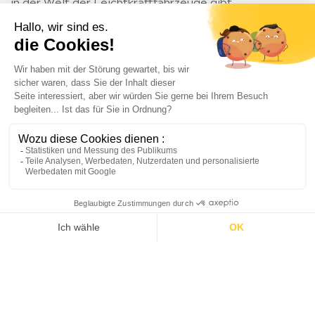
in der Welt der Leichtkraftfahrzeuge gibt.
4
2
3
1
Kontakt
Konfigurator
Händlernetz
Scheibenbremsen vorne und hinten
1