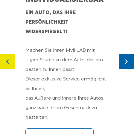
EIN AUTO, DAS IHRE
PERSÖNLICHKEIT
VE
WIDERSPIEGELT!
EIN 
NEUE
Machen Sie Ihren Myli LAB mit
Ligier Studio zu dem Auto, das am
An Bo
besten zu Ihnen passt.
Konne
Dieser exklusive Service ermöglicht
des F
es Ihnen,
ein m
das Äußere und Innere Ihres Autos
sich 
ganz nach Ihrem Geschmack zu
Innen
gestalten.