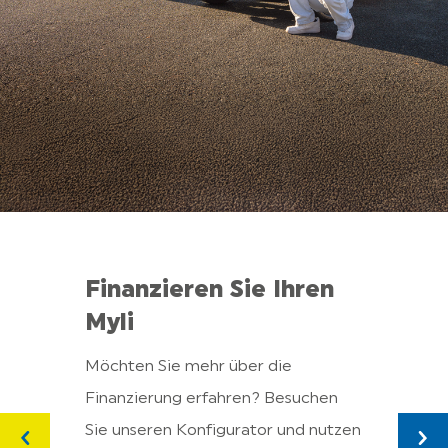
Pas
Finanzieren Sie Ihren
LAB
Myli
Mit Li
Möchten Sie mehr über die
onlin
Finanzierung erfahren? Besuchen
bestel
Sie unseren Konfigurator und nutzen