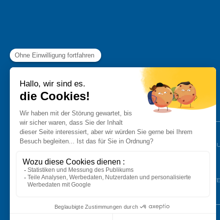
NEUFAHRZEUGE
FINANZIER
HÄNDLERNETZ
KONTAKT
AFTER-SALES
NEUIGKEIT