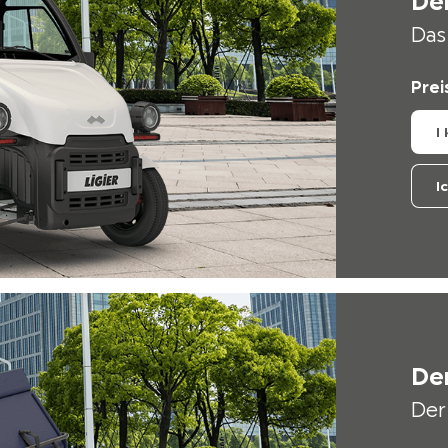
Der
Das
Prei
I
I
Der
Der